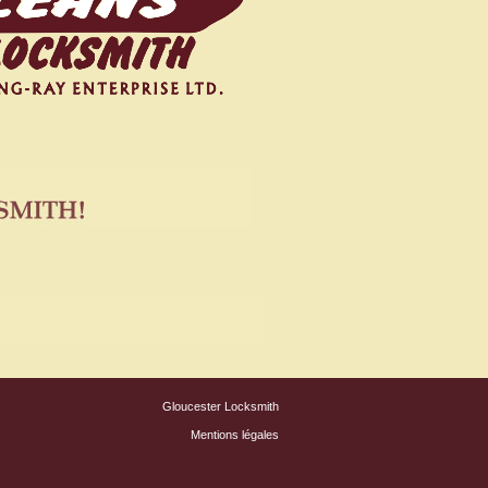
Gloucester Locksmith
Mentions légales